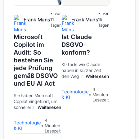
vor
vor
Frank Müns
Frank Müns
11
19
Tagen
Tagen
Microsoft
Ist Claude
Copilot im
DSGVO-
Audit: So
konform?
bestehen Sie
KI-Tools wie Claude
jede Prüfung
haben in kurzer Zeit
gemäß DSGVO
den Weg in viele
Weiterlesen
Unternehmen gefunden
und EU AI Act
und das völlig zurecht.
4
Technologie
Sie sparen Zeit,
Minuten
Sie haben Microsoft
& KI
verbessern Texte und
Lesezeit
Copilot eingeführt, um
automatisieren
schneller zu arbeiten,
Weiterlesen
Routinearbeit. Doch
Wissen besser zu
genau diese Stärke
nutzen und Prozesse zu
4
Technologie
wird...
modernisieren. Genau
Minuten
& KI
damit wächst aber auch
Lesezeit
der Druck, jede Facette