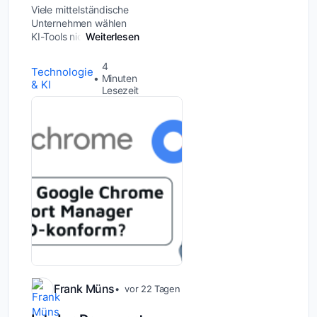
Viele mittelständische
Unternehmen wählen
KI-Tools nicht danach
Weiterlesen
aus, welches die
passende Lösung ist,
4
Technologie
sondern welches aktuell
Minuten
& KI
am bekanntesten ist.
Lesezeit
Das klingt pragmatisch,
birgt aber ein echtes
Risiko:...
Frank Müns
vor 22 Tagen