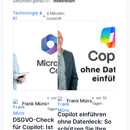
Sekunden genau die Datei, nach
Weiterlesen
der Ihre Mitarbeitenden sonst
zwanzig Minuten suchen. Klingt
Technologie &
4
Minuten
nach dem perfekten
KI
Lesezeit
Produktivitäts-Update, oder...
vor
vor 10
Frank Müns
Frank Müns
9
Tagen
Tagen
Copilot einführen
DSGVO-Check
ohne Datenleck: So
für Copilot: Ist
schützen Sie Ihre