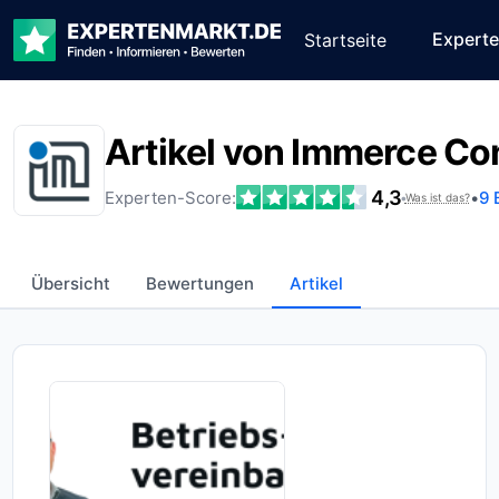
Expert
Startseite
Artikel von Immerce C
4,3
Experten-Score:
•
9 
•
Was ist das?
Übersicht
Bewertungen
Artikel