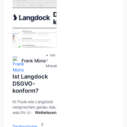
Unterne...
vor
Frank Müns
1
Monat
Ist Langdock
DSGVO-
konform?
KI-Tools wie Longdock
versprechen genau das,
was Ihr Unternehmen im
Weiterlesen
Alltag braucht:
schnellere Texte,
3
Technologie