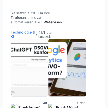
Sie setzen auf KI, um Ihre
Telefonannahme zu
automatisieren. Die Vorteile liegen
Weiterlesen
auf der Hand: perfekte
Erreichbarkeit, entlastete
Technologie &
4
Minuten
Mitarbeiter, schnellere Prozesse.
KI
Lesezeit
Doch mit jedem eingehenden
Anruf öf...
vor
vor
Frank Müns
Frank Müns
1
1