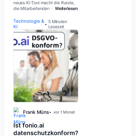
neues KI-Tool macht die Runde,
die Mitarbeitenden schwärmen
Weiterlesen
davon, wie viel Zeit es spart und
plötzlich wird es einfach genutzt.
Technologie &
5
Minuten
Ohne Freigabe, ohne Prüfung,
KI
Lesezeit
ohne dass d...
Frank Müns
vor 1 Monat
Ist fonio.ai
datenschutzkonform?