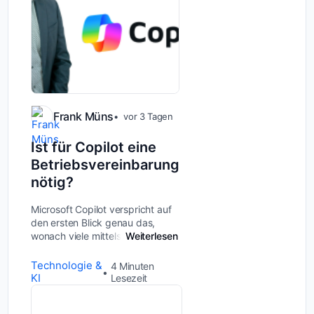
Frank Müns
vor 3 Tagen
Ist für Copilot eine
Betriebsvereinbarung
nötig?
Microsoft Copilot verspricht auf
den ersten Blick genau das,
wonach viele mittelständische
Weiterlesen
Unternehmen suchen: einen
schnellen, unkomplizierten
Technologie &
4
Minuten
Einstieg in die KI-Welt. Ein Klick,
KI
Lesezeit
und schon steht ange...