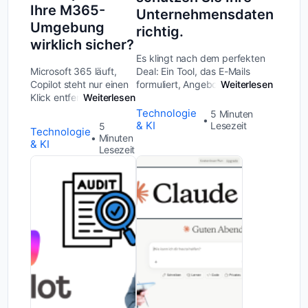
Ihre M365-
Unternehmensdaten
Umgebung
richtig.
wirklich sicher?
Es klingt nach dem perfekten
Microsoft 365 läuft,
Deal: Ein Tool, das E-Mails
Copilot steht nur einen
formuliert, Angebote
Weiterlesen
Klick entfernt und die
Weiterlesen
zusammenfasst und
Versuchung ist groß,
Bewerbungsunterlagen sichtet,
Technologie
5
Minuten
die KI einfach
ganz ohne Mehraufwand. Kein
& KI
Lesezeit
5
Technologie
„dazuzuschalten“.
Wunder, dass Copilot in immer
Minuten
& KI
Genau in diesem
Lesezeit
mehr mittelständ...
Moment verschlechtern
viele mittelständische
Unternehmen unbem...