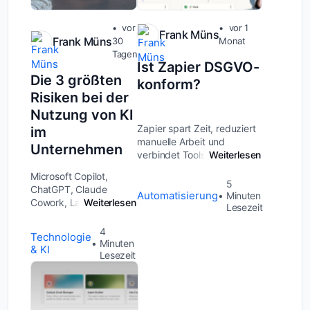
vor
vor 1
Frank Müns
Frank Müns
30
Monat
Tagen
Ist Zapier DSGVO-
Die 3 größten
konform?
Risiken bei der
Nutzung von KI
Zapier spart Zeit, reduziert
im
manuelle Arbeit und
Unternehmen
verbindet Tools miteinander,
Weiterlesen
die sonst nicht miteinander
Microsoft Copilot,
sprechen würden. Klingt
5
ChatGPT, Claude
nach einem klaren Vorteil,
Automatisierung
Minuten
Cowork, Langdock,
Weiterlesen
oder? Doch genau diese
Lesezeit
n8n: Künstliche
Stärke birgt eine hä...
Intelligenz verspricht
4
Technologie
mehr Effizienz,
Minuten
& KI
schnellere Prozesse
Lesezeit
und spürbare
Entlastung im
Arbeitsalltag. Viele
mittelständische