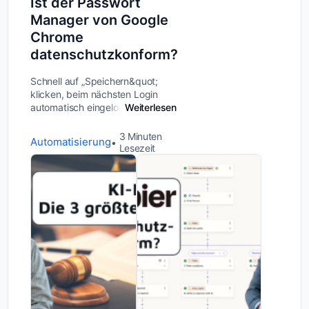
Ist der Passwort
Manager von Google
Chrome
datenschutzkonform?
Schnell auf „Speichern&quot;
klicken, beim nächsten Login
automatisch eingeloggt sein. Die
Weiterlesen
Passwort-Speicherung in Google
Chrome ist verlockend praktisch.
3
Minuten
Automatisierung
Doch genau diese
Lesezeit
Bequemlichkeit kann für mitt...