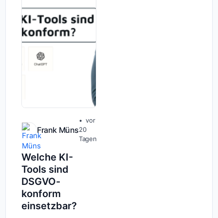
der Nutzung lückenlos
bele...
vor
Frank Müns
20
Tagen
Welche KI-
Tools sind
DSGVO-
konform
einsetzbar?