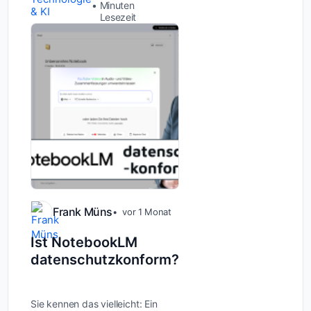
bessere Auswertungen,
Minuten
& KI
weniger manuelle Arbeit
Lesezeit
und alles in einem Tool.
Doch genau diese
Bequemlich...
Frank Müns
vor 1 Monat
Ist NotebookLM
datenschutzkonform?
Sie kennen das vielleicht: Ein