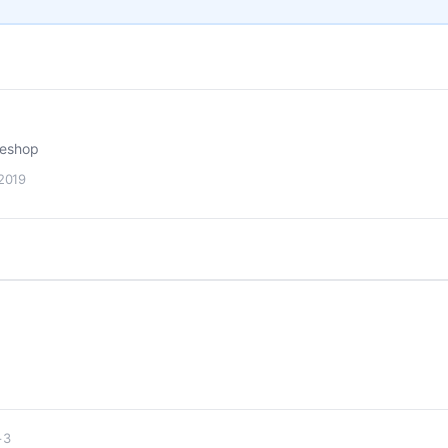
neshop
2019
+3