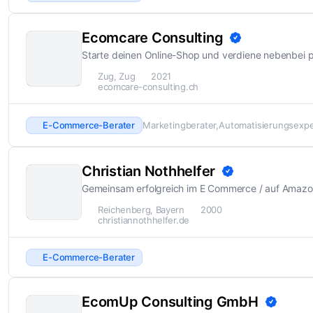
Ecomcare Consulting
Starte deinen Online-Shop und verdiene nebenbei 
Zug, Zug
2021
ecomcare-consulting.ch
E-Commerce-Berater
Marketingberater
Automatisierungsexpe
Christian Nothhelfer
Gemeinsam erfolgreich im E Commerce / auf Amazo
Reichenberg, Bayern
2000
christiannothhelfer.de
E-Commerce-Berater
EcomUp Consulting GmbH