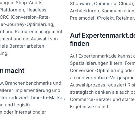
tungen: Shop-Audits,
Shopware, Commerce Cloud), 
Plattformen, Headless-
Architekturen. Kommunikations
, CRO (Conversion-Rate-
Preismodell (Projekt, Retainer
mer-Journey-Optimierung,
ment und Retourenmanagement.
Auf Expertenmarkt.
ement und die Auswahl von
finden
ele Berater arbeiten
ung.
Auf Expertenmarkt.de kannst d
Spezialisierungen filtern. For
n macht
Conversion-Optimierung oder i
an und vereinbare Vorgespräch
ow, Branchenbenchmarks und
Auswahlprozess reduziert Risi
nellerer Implementierung und
strategisch denken als auch o
ater reduziert Time-to-Market,
Commerce-Berater und starte m
ng und Logistik
Ergebnisse siehst.
 oder internationaler