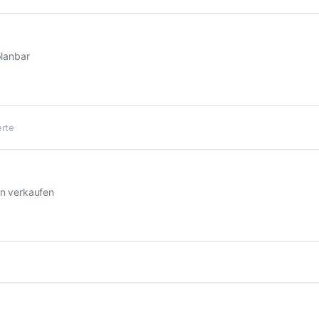
planbar
rte
n verkaufen