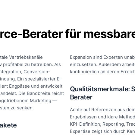
rce-Berater für messba
tale Vertriebskanäle
Expansion sind Experten unabd
 profitabel zu betreiben. Als
einzusetzen. Außerdem arbeite
ntegration, Conversion-
kontinuierlich an deren Erreic
dung. Ein spezialisierter E-
iert Engpässe und entwickelt
Qualitätsmerkmale: 
ndelst. Die Bandbreite reicht
Berater
engetriebenem Marketing —
osten zu senken.
Achte auf Referenzen aus dei
Ergebnissen und klare Method
pakete
KPI-Definition, Reporting, Tra
Expertise zeigt sich durch Ken