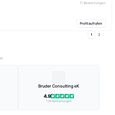
11
Bewertungen
Profil aufrufen
1
2
en.
Bruder Consulting eK
4.9
136
Bewertungen