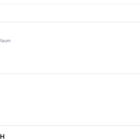
n Raum
bH