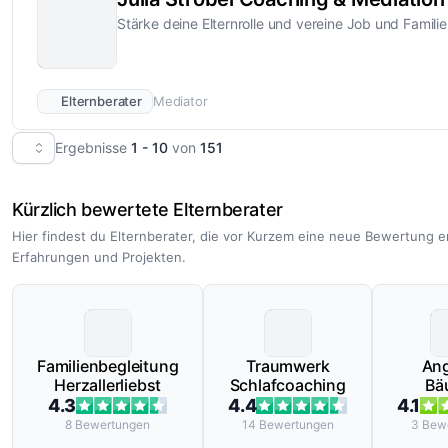
Stärke deine Elternrolle und vereine Job und Familie
Elternberater
Mediator
Ergebnisse
1 - 10
von
151
Kürzlich bewertete Elternberater
Hier findest du Elternberater, die vor Kurzem eine neue Bewertung e
Erfahrungen und Projekten.
Familienbegleitung
Traumwerk
Ang
Herzallerliebst
Schlafcoaching
Bä
4.3
4.4
4.1
8
Bewertungen
14
Bewertungen
3
Bew