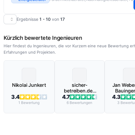
Ergebnisse
1 - 10
von
17
Kürzlich bewertete Ingenieuren
Hier findest du Ingenieuren, die vor Kurzem eine neue Bewertung er
Erfahrungen und Projekten.
Nikolai Junkert
sicher-
Jan Weber
betreiben.de |
Bauinge
GRIMA GmbH
3.4
4.7
4.3
1
Bewertung
6
Bewertungen
3
Bewertu