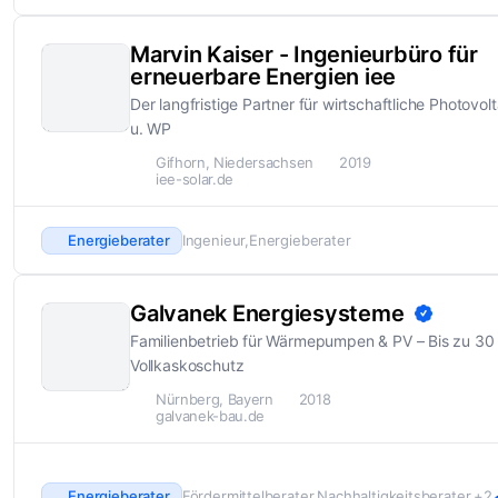
Marvin Kaiser - Ingenieurbüro für
erneuerbare Energien iee
Der langfristige Partner für wirtschaftliche Photovol
u. WP
Gifhorn, Niedersachsen
2019
iee-solar.de
Energieberater
Ingenieur
Energieberater
Galvanek Energiesysteme
Familienbetrieb für Wärmepumpen & PV – Bis zu 30 
Vollkaskoschutz
Nürnberg, Bayern
2018
galvanek-bau.de
Energieberater
Fördermittelberater
Nachhaltigkeitsberater
+2