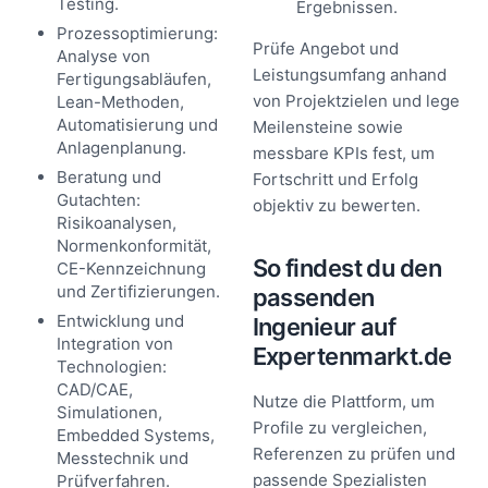
Testing.
Ergebnissen.
Prozessoptimierung:
Prüfe Angebot und
Analyse von
Leistungsumfang anhand
Fertigungsabläufen,
von Projektzielen und lege
Lean-Methoden,
Automatisierung und
Meilensteine sowie
Anlagenplanung.
messbare KPIs fest, um
Beratung und
Fortschritt und Erfolg
Gutachten:
objektiv zu bewerten.
Risikoanalysen,
Normenkonformität,
So findest du den
CE-Kennzeichnung
und Zertifizierungen.
passenden
Entwicklung und
Ingenieur auf
Integration von
Expertenmarkt.de
Technologien:
CAD/CAE,
Nutze die Plattform, um
Simulationen,
Profile zu vergleichen,
Embedded Systems,
Referenzen zu prüfen und
Messtechnik und
passende Spezialisten
Prüfverfahren.