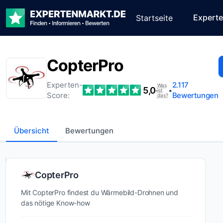
Expert
Startseite
CopterPro
Experten-
2.117
Was
5,0
•
•
ist
Score:
Bewertungen
das?
Übersicht
Bewertungen
Wer ist
CopterPro
CopterPro?
Mit CopterPro findest du Wärmebild-Drohnen und
das nötige Know-how