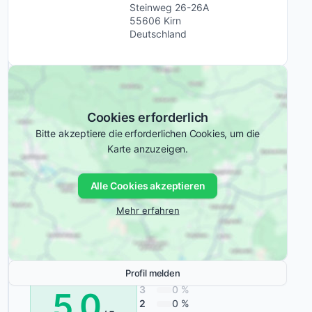
Drohnen
Steinweg 26-26A
Konzerne
55606 Kirn
anbietet.
Deutschland
Industrie
Das
Angebot
Privatkunden
umfasst
Technologie und
IT
Handel
mit
Verkehr und
Cookies erforderlich
Logistik
Wärmebildkameras
Bitte akzeptiere die erforderlichen Cookies, um die
und
Karte anzuzeigen.
Drohnen,
begleitende
Erfahrungen
Alle Cookies akzeptieren
Ausbildung
mit
sowie
CopterPro
Mehr erfahren
technische
Betreuung
für
5
99 %
Profil melden
Einsätze
4
1 %
3
0 %
in
5,0
2
0 %
Landwirtschaft,