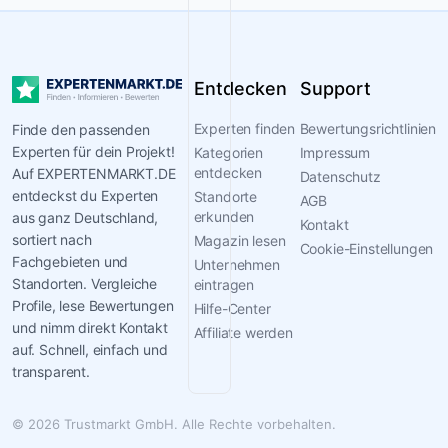
und
überregionale
Artikel
Entdecken
Support
fassen
die
Experten finden
Bewertungsrichtlinien
Finde den passenden
Copterpro
Experten für dein Projekt!
Kategorien
Impressum
GmbH
entdecken
Auf EXPERTENMARKT.DE
Datenschutz
Erfahrung
entdeckst du Experten
Standorte
AGB
im
erkunden
aus ganz Deutschland,
Kontakt
praktischen
sortiert nach
Magazin lesen
Cookie-Einstellungen
Einsatz
Fachgebieten und
Unternehmen
zusammen.
Standorten. Vergleiche
eintragen
Stimmen
Profile, lese Bewertungen
Hilfe-Center
und nimm direkt Kontakt
aus
Affiliate werden
auf. Schnell, einfach und
Presse
transparent.
und
Anwenderkreisen
fließen
© 2026 Trustmarkt GmbH. Alle Rechte vorbehalten.