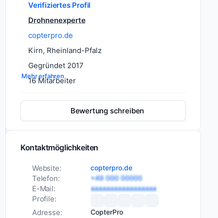
Copterpro
Verifiziertes Profil
GmbH
Drohnenexperte
in
copterpro.de
Kirn
ist
Kirn, Rheinland-Pfalz
ein
Gegründet 2017
spezialisierter
Mehr erfahren
16 Mitarbeiter
Shop
Dienstleistungen
Weiterbildung
für
und
Schulungen
Wärmebild-
Bewertung schreiben
Drohnen,
Beratung
der
Versand
Produkte,
Branchen
Kontaktmöglichkeiten
Landwirtschaft
Schulungen
und
Agrarwirtschaft
und
Website:
copterpro.de
servicenahe
Energiewirtschaft
Telefon:
+49 000 00000
Dienstleistungen
E-Mail:
aaaaaaaaaaaaaaaaa
Öffentlicher
Profile:
rund
Sektor
um
Adresse:
CopterPro
Dienstleister