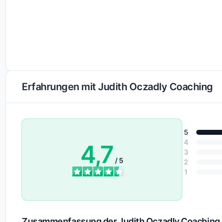
Erfahrungen mit Judith Oczadly Coaching
5
4
4,7
3
/ 5
2
1
Zusammenfassung der Judith Oczadly Coachin