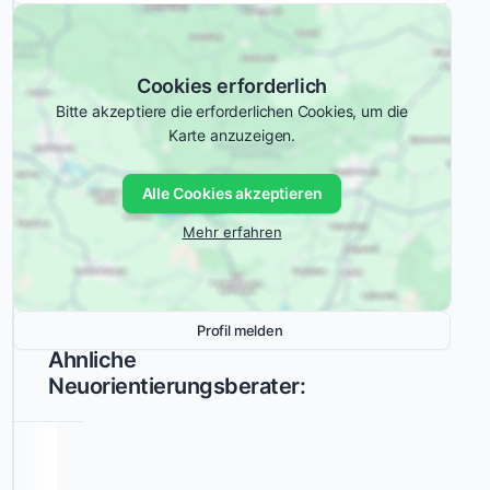
Region
Automobilindustrie
Herrenberg,
Familienunternehmen
Böblingen
Cookies erforderlich
und
Gesundheitswesen
und Pharma
Bitte akzeptiere die erforderlichen Cookies, um die
Stuttgart.
Karte anzuzeigen.
Industrie
Konzerne
Die
Praxis
Mittelständische
Unternehmen (KMU)
Alle Cookies akzeptieren
führt
Einzelcoachings,
Non-Profit und
Mehr erfahren
Vereine
Paketangebote
und
Privatkunden
Workshops
für
Profil melden
Gruppen
Ähnliche
und
Neuorientierungsberater:
Teams
und
arbeitet
sowohl