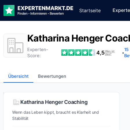
Expert
Startseite
Katharina Henger Coac
Experten-
15
Was ist
4,5
•
•
das?
Score:
Be
Übersicht
Bewertungen
Wer ist
Katharina Henger Coaching
Katharina
Wenn das Leben kippt, braucht es Klarheit und
Henger
Stabilität
Coaching?