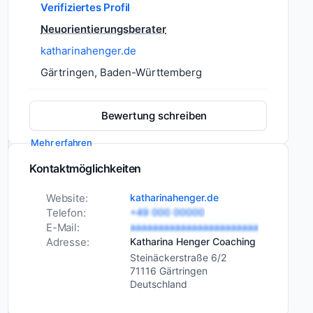
Verifiziertes Profil
Neuorientierungsberater
Katharina
katharinahenger.de
Henger
Coaching
Gärtringen, Baden-Württemberg
in
Gärtringen‑Rohrau
Bewertung schreiben
bietet
Life
Mehr erfahren
und
Dienstleistungen
Coaching
Kontaktmöglichkeiten
Business
Beratung
Coaching
Website:
katharinahenger.de
Teamentwicklung
sowie
Telefon:
+49 000 00000
psychologische
Schulungen
E-Mail:
aaaaaaaaaaaaaaaaaaaaaaa
Beratung
Adresse:
Katharina Henger Coaching
Change
für
Management
Steinäckerstraße 6/2
Menschen
71116 Gärtringen
Weiterbildung
Deutschland
aus
und Schulungen
der
Branchen
Bildungseinrichtungen