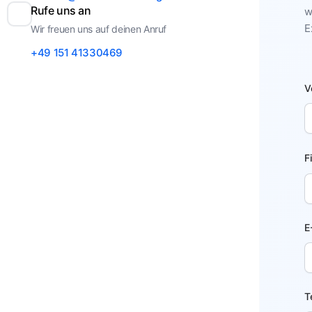
Rufe uns an
w
E
Wir freuen uns auf deinen Anruf
+49 151 41330469
V
F
E
T