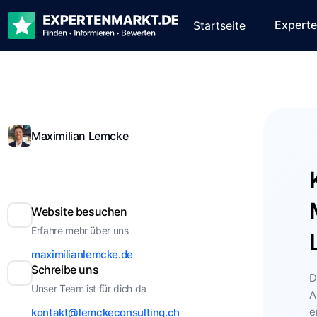
Expert
Startseite
Maximilian Lemcke
Website besuchen
Erfahre mehr über uns
maximilianlemcke.de
Schreibe uns
D
Unser Team ist für dich da
A
e
kontakt@lemckeconsulting.ch