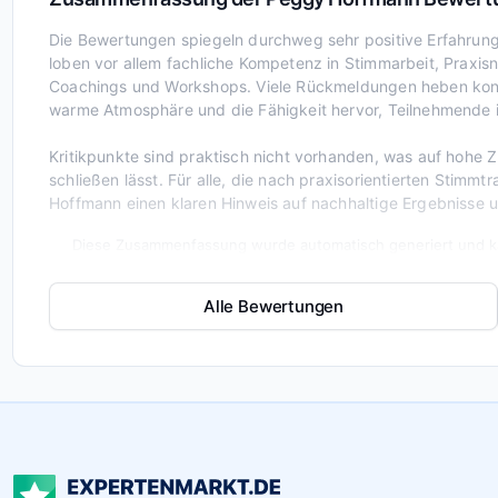
Die Bewertungen spiegeln durchweg sehr positive Erfahru
loben vor allem fachliche Kompetenz in Stimmarbeit, Praxi
Coachings und Workshops. Viele Rückmeldungen heben konk
warme Atmosphäre und die Fähigkeit hervor, Teilnehmende i
Kritikpunkte sind praktisch nicht vorhanden, was auf hohe 
schließen lässt. Für alle, die nach praxisorientierten Stimm
Hoffmann einen klaren Hinweis auf nachhaltige Ergebnisse u
Diese Zusammenfassung wurde automatisch generiert und ka
Alle Bewertungen