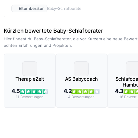
Elternberater
Baby-Schlafberater
Kürzlich bewertete Baby-Schlafberater
Hier findest du Baby-Schlafberater, die vor Kurzem eine neue Bewer
echten Erfahrungen und Projekten.
TherapieZeit
AS Babycoach
Schlafco
Hambu
4.5
4.2
4.3
11
Bewertungen
4
Bewertungen
16
Bewert