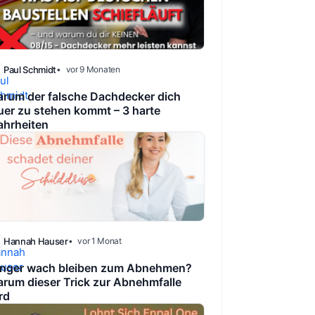
Paul Schmidt
vor 9 Monaten
rum der falsche Dachdecker dich
uer zu stehen kommt – 3 harte
hrheiten
Hannah Hauser
vor 1 Monat
nger wach bleiben zum Abnehmen?
rum dieser Trick zur Abnehmfalle
rd