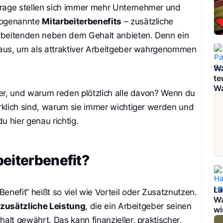
rage stellen sich immer mehr Unternehmer und
 sogenannte
Mitarbeiterbenefits
– zusätzliche
rbeitenden neben dem Gehalt anbieten. Denn ein
r aus, um als attraktiver Arbeitgeber wahrgenommen
Wa
te
Wa
er, und warum reden plötzlich alle davon? Wenn du
irklich sind, warum sie immer wichtiger werden und
u hier genau richtig.
beiterbenefit?
Lä
enefit“ heißt so viel wie Vorteil oder Zusatznutzen.
Wa
e zusätzliche Leistung
, die ein Arbeitgeber seinen
wi
lt gewährt. Das kann finanzieller, praktischer,