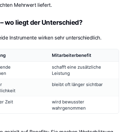
chten Mehrwert liefert.
– wo liegt der Unterschied?
eide Instrumente wirken sehr unterschiedlich.
ung
Mitarbeiterbenefit
fende
schafft eine zusätzliche
men
Leistung
r
bleibt oft länger sichtbar
lichkeit
er Zeit
wird bewusster
wahrgenommen
 gezielt auf Benefits: Sie machen Wertschätzung