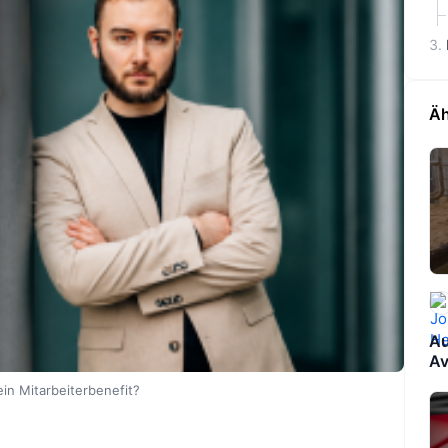
Äh
Au
Av
ein Mitarbeiterbenefit?