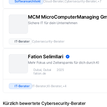
Softwarearchitekt
Cloud-Berater
Cybersecurity-Berater
+7
MCM MicroComputerManaging G
Sichere IT für dein Unternehmen
IT-Berater
Cybersecurity-Berater
Fation Selimllari
Mehr Fokus und Zeitersparnis für dich durch KI
Dubai, Dubai
2025
fation.de
IT-Berater
IT-Berater
KI-Berater
+4
Kürzlich bewertete Cybersecurity-Berater