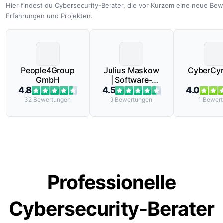
Hier findest du Cybersecurity-Berater, die vor Kurzem eine neue Be
Erfahrungen und Projekten.
People4Group
Julius Maskow
CyberCyr
GmbH
| Software-
Stratege
4.8
4.5
4.0
32
Bewertungen
9
Bewertungen
1
Bewert
Professionelle
Cybersecurity-Berater