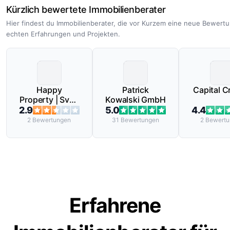
Kürzlich bewertete Immobilienberater
Hier findest du Immobilienberater, die vor Kurzem eine neue Bewert
echten Erfahrungen und Projekten.
Happy
Patrick
Capital C
Property | Sven
Kowalski GmbH
Rüprich
2.9
5.0
4.4
2
Bewertungen
31
Bewertungen
2
Bewertu
Erfahrene