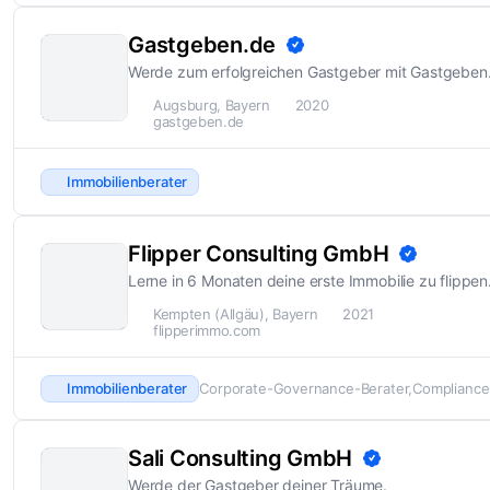
Gastgeben.de
Werde zum erfolgreichen Gastgeber mit Gastgeben
Augsburg, Bayern
2020
gastgeben.de
Immobilienberater
Flipper Consulting GmbH
Lerne in 6 Monaten deine erste Immobilie zu flippen
Kempten (Allgäu), Bayern
2021
flipperimmo.com
Immobilienberater
Corporate-Governance-Berater
Compliance
Sali Consulting GmbH
Werde der Gastgeber deiner Träume.